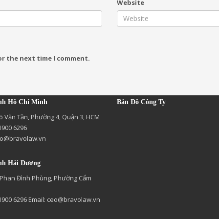
Website
or the next time I comment.
nh Hồ Chí Minh
Bản Đồ Công Ty
õ Văn Tần, Phường 4, Quận 3, HCM
 1900 6296
o@bravolaw.vn
nh Hải Dương
 Phan Đình Phùng, Phường Cẩm
 1900 6296 Email:
ceo@bravolaw.vn