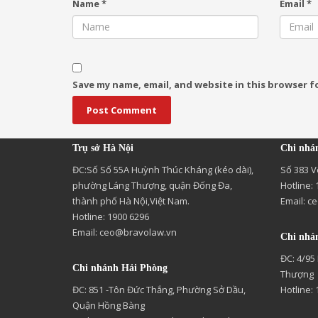
Name
*
Email
*
Save my name, email, and website in this browser f
Trụ sở Hà Nội
Chi nhá
ĐC:Số Số 55A Huỳnh Thúc Kháng (kéo dài),
Số 383 V
phường Láng Thượng, quận Đống Đa,
Hotline:
thành phố Hà Nội,Việt Nam.
Email:
ce
Hotline: 1900 6296
Email:
ceo@bravolaw.vn
Chi nhá
ĐC: 4/95
Chi nhánh Hải Phòng
Thượng
ĐC: 851 -Tôn Đức Thắng, Phường Sở Dầu,
Hotline:
Quận Hồng Bàng