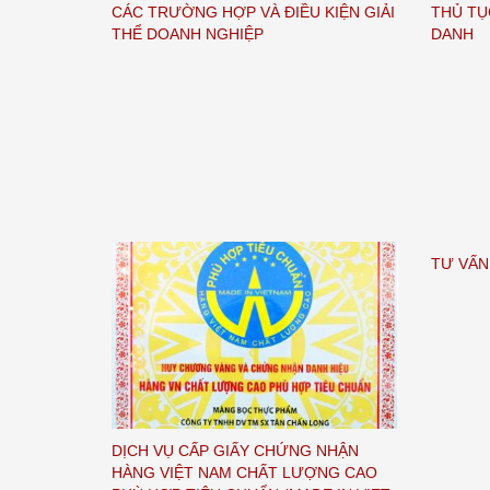
CÁC TRƯỜNG HỢP VÀ ĐIỀU KIỆN GIẢI
THỦ TỤ
THỂ DOANH NGHIỆP
DANH
TƯ VẤN
DỊCH VỤ CẤP GIẤY CHỨNG NHẬN
HÀNG VIỆT NAM CHẤT LƯỢNG CAO