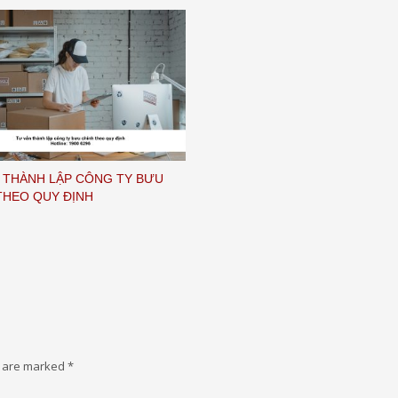
 THÀNH LẬP CÔNG TY BƯU
THEO QUY ĐỊNH
s are marked
*