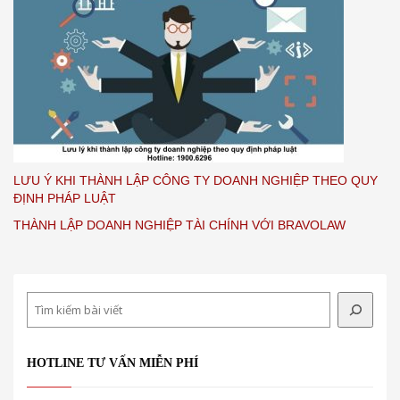
LƯU Ý KHI THÀNH LẬP CÔNG TY DOANH NGHIỆP THEO QUY
ĐỊNH PHÁP LUẬT
THÀNH LẬP DOANH NGHIỆP TÀI CHÍNH VỚI BRAVOLAW
Search
HOTLINE TƯ VẤN MIỄN PHÍ