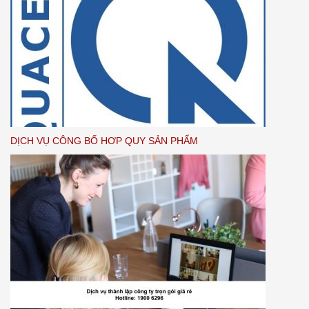
DỊCH VỤ CÔNG BỐ HƠP QUY SẢN PHẨM