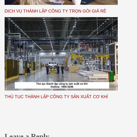
DỊCH VỤ THÀNH LẬP CÔNG TY TRỌN GÓI GIÁ RẺ
THỦ TỤC THÀNH LẬP CÔNG TY SẢN XUẤT CƠ KHÍ
Leave a Reply