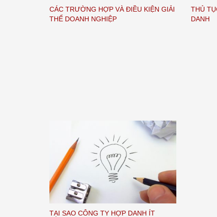
CÁC TRƯỜNG HỢP VÀ ĐIỀU KIỆN GIẢI
THỦ TỤ
THỂ DOANH NGHIỆP
DANH
TẠI SAO CÔNG TY HỢP DANH ÍT