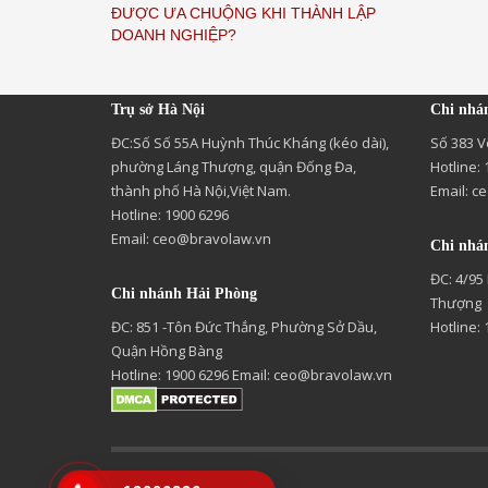
ĐƯỢC ƯA CHUỘNG KHI THÀNH LẬP
DOANH NGHIỆP?
Trụ sở Hà Nội
Chi nhá
ĐC:Số Số 55A Huỳnh Thúc Kháng (kéo dài),
Số 383 V
phường Láng Thượng, quận Đống Đa,
Hotline:
thành phố Hà Nội,Việt Nam.
Email:
ce
Hotline: 1900 6296
Email:
ceo@bravolaw.vn
Chi nhá
ĐC: 4/95
Chi nhánh Hải Phòng
Thượng
ĐC: 851 -Tôn Đức Thắng, Phường Sở Dầu,
Hotline:
Quận Hồng Bàng
Hotline: 1900 6296 Email:
ceo@bravolaw.vn