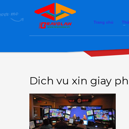
Trang chủ
Thà
Dich vu xin giay p