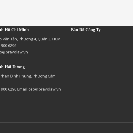
nh Hồ Chí Minh
Bản Đồ Công Ty
õ Văn Tần, Phường 4, Quận 3, HCM
 1900 6296
o@bravolaw.vn
nh Hải Dương
 Phan Đình Phùng, Phường Cẩm
 1900 6296 Email:
ceo@bravolaw.vn