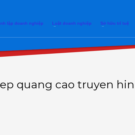
nh lập doanh nghiệp
Luật doanh nghiệp
Sở hữu trí tuệ
hep quang cao truyen hi