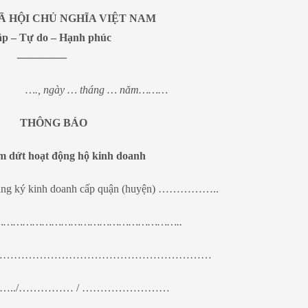
Ã HỘI CHỦ NGHĨA VIỆT NAM
ập – Tự do – Hạnh phúc
————–
…., ngày … tháng … năm………
THÔNG BÁO
m dứt hoạt động hộ kinh doanh
 đăng ký kinh doanh cấp quận (huyện) ……………..
:………………………………………………………………..
anh số: ……………………………………………………………
………../…………… / ……………………