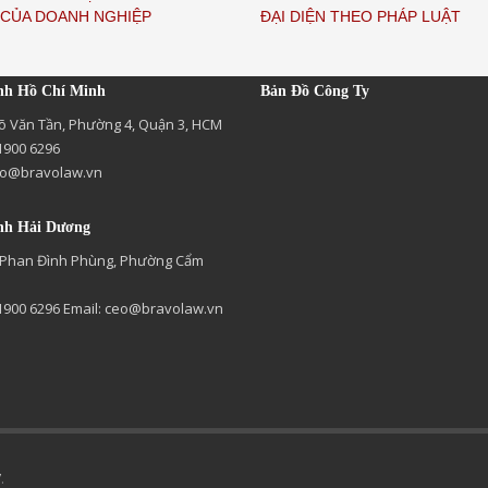
CỦA DOANH NGHIỆP
ĐẠI DIỆN THEO PHÁP LUẬT
nh Hồ Chí Minh
Bản Đồ Công Ty
õ Văn Tần, Phường 4, Quận 3, HCM
 1900 6296
o@bravolaw.vn
nh Hải Dương
 Phan Đình Phùng, Phường Cẩm
 1900 6296 Email:
ceo@bravolaw.vn
W
.