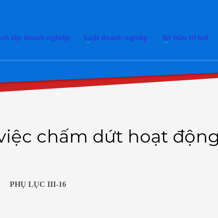
nh lập doanh nghiệp
Luật doanh nghiệp
Sở hữu trí tuệ
việc chấm dứt hoạt độn
PHỤ LỤC III-16