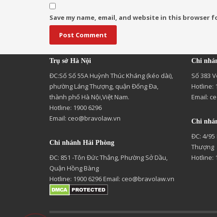
Save my name, email, and website in this browser f
Trụ sở Hà Nội
Chi nhá
ĐC:Số Số 55A Huỳnh Thúc Kháng (kéo dài),
Số 383 V
phường Láng Thượng, quận Đống Đa,
Hotline:
thành phố Hà Nội,Việt Nam.
Email:
ce
Hotline: 1900 6296
Email:
ceo@bravolaw.vn
Chi nhá
ĐC: 4/95
Chi nhánh Hải Phòng
Thượng
ĐC: 851 -Tôn Đức Thắng, Phường Sở Dầu,
Hotline:
Quận Hồng Bàng
Hotline: 1900 6296 Email:
ceo@bravolaw.vn