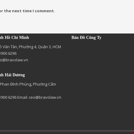
or the next time I comment.
nh Hồ Chí Minh
Bản Đồ Công Ty
õ Văn Tần, Phường 4, Quận 3, HCM
 1900 6296
o@bravolaw.vn
nh Hải Dương
 Phan Đình Phùng, Phường Cẩm
 1900 6296 Email:
ceo@bravolaw.vn