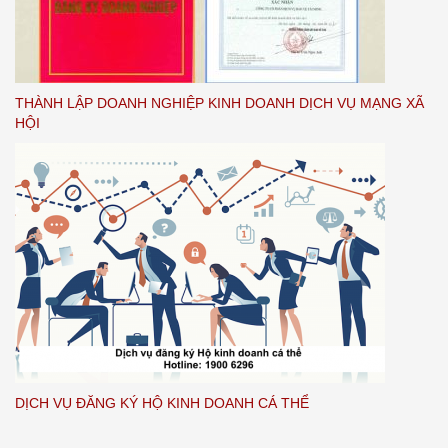
THÀNH LẬP DOANH NGHIỆP KINH DOANH DỊCH VỤ MẠNG XÃ
HỘI
DỊCH VỤ ĐĂNG KÝ HỘ KINH DOANH CÁ THỂ