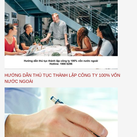
HƯỚNG DẪN THỦ TỤC THÀNH LẬP CÔNG TY 100% VỐN
NƯỚC NGOÀI