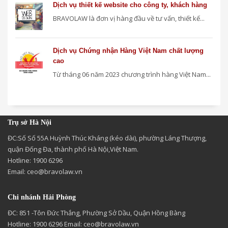
Dịch vụ thiết kế website cho công ty, khách hàng
BRAVOLAW là đơn vị hàng đầu về tư vấn, thiết kế...
Dịch vụ Chứng nhận Hàng Việt Nam chất lượng
cao
Từ tháng 06 năm 2023 chương trình hàng Việt Nam...
Trụ sở Hà Nội
ĐC:Số Số 55A Huỳnh Thúc Kháng (kéo dài), phường Láng Thượng,
quận Đống Đa, thành phố Hà Nội,Việt Nam.
Hotline: 1900 6296
Email:
ceo@bravolaw.vn
Chi nhánh Hải Phòng
ĐC: 851 -Tôn Đức Thắng, Phường Sở Dầu, Quận Hồng Bàng
Hotline: 1900 6296 Email:
ceo@bravolaw.vn