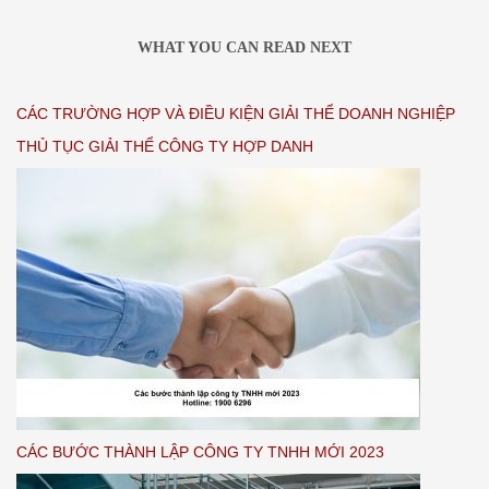
WHAT YOU CAN READ NEXT
CÁC TRƯỜNG HỢP VÀ ĐIỀU KIỆN GIẢI THỂ DOANH NGHIỆP
THỦ TỤC GIẢI THỂ CÔNG TY HỢP DANH
CÁC BƯỚC THÀNH LẬP CÔNG TY TNHH MỚI 2023