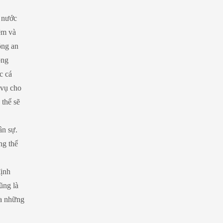
à nước
ệm và
ông an
ong
c cá
 vụ cho
 thể sẽ
ân sự.
ng thể
định
ũng là
ra những