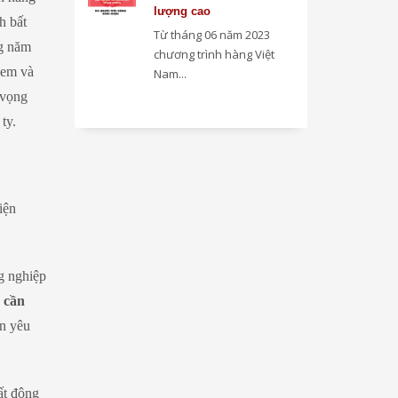
lượng cao
h bất
Từ tháng 06 năm 2023
ng năm
chương trình hàng Việt
 em và
Nam...
 vọng
ty.
iện
ng nghiệp
ó cần
ần yêu
ất động