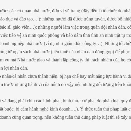
ớc: các cơ quan nhà nước, đơn vị vũ trang (đây đều là tổ chức do nh
giáo dục và đào tạo….); những người đã được trúng tuyển, được bổ nhi
bác sĩ, giáo viên…); những người làm việc trong quân đội nhân dân, c
việc bảo vệ an ninh quốc phòng và bảo đảm tình tình an ninh trật tự tr
g doanh nghiệp nhà nước (ví dụ như giám đốc công ty…). Những tổ chứ
ơng từ ngân sách nhà nước (tiền thuế của nhân dân đóng góp) để phục
m vụ mà Nhà nước giao và thành lập công ty thì trách nhiệm của họ có
n lợi nhân dân.
 nhân/cá nhân chưa thành niên, bị hạn chế hay mất năng lực hành vi d
m trước những hành vi của mình do vậy nếu những đối tượng trên khô
và đang phải chịu các hình phạt, hình thức xử phạt do pháp luật quy 
bắt buộc, bị cấm hành nghề kinh doanh….). Ý thức tuân thủ pháp luật c
doanh cũng quan trọng, nếu không tuân thủ đúng pháp luật thì sẽ xảy 