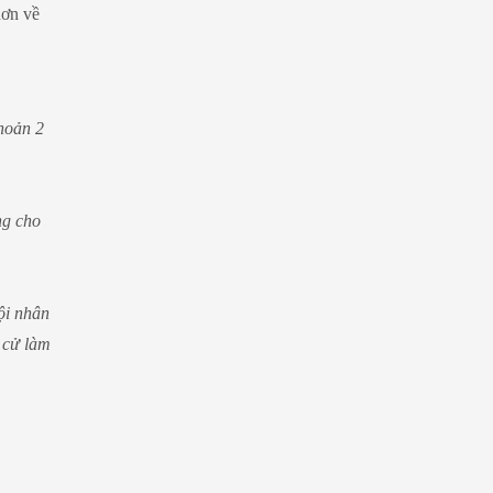
hơn về
khoản 2
ng cho
ội nhân
 cử làm