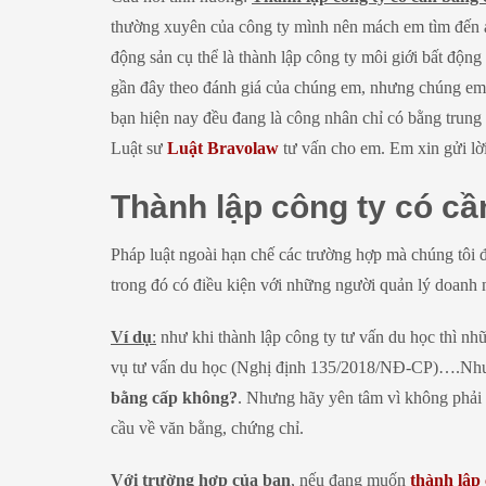
thường xuyên của công ty mình nên mách em tìm đến 
động sản cụ thể là thành lập công ty môi giới bất độn
gần đây theo đánh giá của chúng em, nhưng chúng em 
bạn hiện nay đều đang là công nhân chỉ có bằng trun
Luật sư
Luật Bravolaw
tư vấn cho em. Em xin gửi lời
Thành lập công ty có c
Pháp luật ngoài hạn chế các trường hợp mà chúng tôi 
trong đó có điều kiện với những người quản lý doanh 
Ví dụ
:
như khi thành lập công ty tư vấn du học thì nh
vụ tư vấn du học (Nghị định 135/2018/NĐ-CP)….Như v
bằng cấp không?
. Nhưng hãy yên tâm vì không phải
cầu về văn bằng, chứng chỉ.
Với trường hợp của bạn
, nếu đang muốn
thành lập 