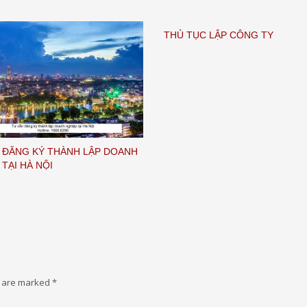
THỦ TỤC LẬP CÔNG TY
 ĐĂNG KÝ THÀNH LẬP DOANH
 TẠI HÀ NỘI
s are marked
*