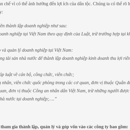
ạn chế vì có thể ảnh hưởng đến lợi ích của dân tộc. Chúng ta có thể rõ 
y:
ền thành lập doanh nghiệp như sau:
oanh nghiệp tại Việt Nam theo quy định của Luật, trừ trường hợp tại 
 và quản lý doanh nghiệp tại Việt Nam:
g tài sản nhà nước để thành lập doanh nghiệp kinh doanh thu lợi riê
áp luật về cán bộ, công chức, viên chức;
ng nhân, viên chức quốc phòng trong các cơ quan, đơn vị thuộc Quân đ
 quan, đơn vị thuộc Công an nhân dân Việt Nam, trừ những người được
Nhà nước tại doanh nghiệp;….”
tham gia thành lập, quản lý và góp vốn vào các công ty bao gồm: