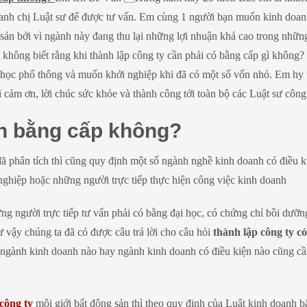
anh chị Luật sư để được tư vấn. Em cùng 1 người bạn muốn kinh doan
g sản bởi vì ngành này đang thu lại những lợi nhuận khá cao trong nhữ
không biết rằng khi thành lập công ty cần phải có bằng cấp gì không?
g học phổ thông và muốn khởi nghiệp khi đã có một số vốn nhỏ. Em hy
 cảm ơn, lời chúc sức khỏe và thành công tới toàn bộ các Luật sư công 
ần bằng cấp không?
đã phân tích thì cũng quy định một số ngành nghề kinh doanh có điều k
nghiệp hoặc những người trực tiếp thực hiện công việc kinh doanh
ững người trực tiếp tư vấn phải có bằng đại học, có chứng chỉ bồi dưỡ
ậy chúng ta đã có được câu trả lời cho câu hỏi
thành lập công ty c
 ngành kinh doanh nào hay ngành kinh doanh có điều kiện nào cũng c
công ty
môi giới bất động sản thì theo quy định của Luật kinh doanh b