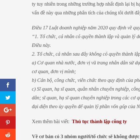
ty tuy nhiên trong những trường hợp nhất định lại bị h
vấn đề này qua những phân tích của chúng tôi dưới đâ
Điều 17 Luật doanh nghiệp năm 2020 quy định về quy
“1. Tổ chức, cá nhân có quyền thành lập và quản lý d
Điều này.
2. Tổ chức, cá nhân sau đây không có quyền thành lập
a) Cơ quan nhà nước, đơn vị vũ trang nhân dân sử dụn
cơ quan, đơn vị mình;
b) Cán bộ, công chức, viên chức theo quy định của ph
c) Sĩ quan, hạ sĩ quan, quân nhân chuyên nghiệp, cô
dân; sĩ quan, hạ sĩ quan chuyên nghiệp trong các cơ
đại diện theo ủy quyền để quản lý phần vốn góp của 
Xem thêm bài viết:
Thủ tục thành lập công ty
Về cơ bản có 3 nhóm người/tổ chức sẽ không được 