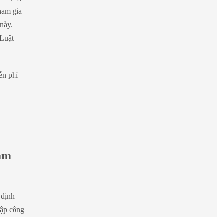
ham gia
này.
 Luật
ễn phí
năm
 định
lập công