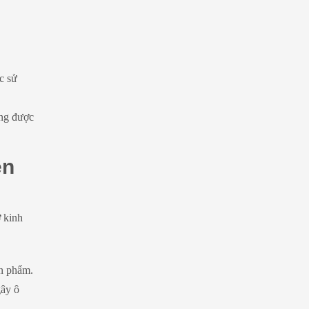
c sử
ông được
ên
 kinh
ản phẩm.
gây ô