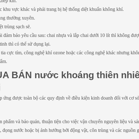
khép kín.
ác khu vực khác và phải trang bị hệ thống diệt khuẩn không khí.
trùng thường xuyên.
t trùng sạch sẽ.
i đảm bảo yêu cầu sau: chai nhựa và lắp chai dưới 10 lít thì không đượ
tinh thì có thể sử dụng lại.
ệ tia cực tím, công nghệ khí ozone hoặc các công nghệ khác nhưng kh
hẩm.
UA BÁN nước khoáng thiên nhi
i
ứng được toàn bộ các quy định về điều kiện kinh doanh đối với cơ sở
sản phẩm và bảo quản, thuận tiện cho việc vận chuyển nguyên liệu và s
 đọng nước hoặc bị ảnh hưởng bởi động vật, côn trùng và các nguồn 