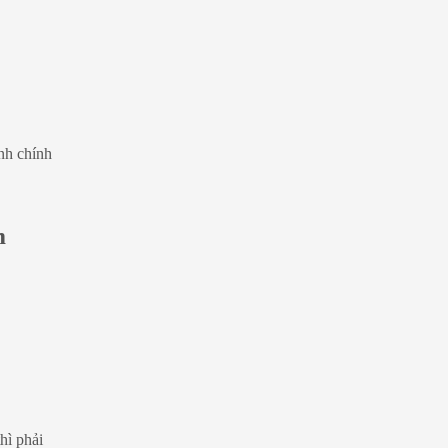
ành chính
m
hì phải