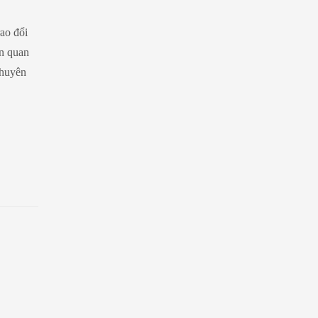
rao đổi
ần quan
chuyên