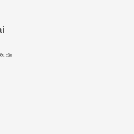
i
êu cầu