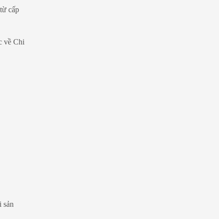
 từ cấp
c về Chi
i sản