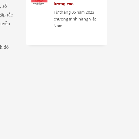
lượng cao
, số
Từ tháng 06 năm 2023
gặp rắc
chương trình hàng Việt
quyền
Nam...
nh đồ