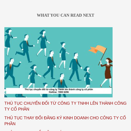
WHAT YOU CAN READ NEXT
THỦ TỤC CHUYỂN ĐỔI TỪ CÔNG TY TNHH LÊN THÀNH CÔNG
TY CỔ PHẦN
THỦ TỤC THAY ĐỔI ĐĂNG KÝ KINH DOANH CHO CÔNG TY CỔ
PHẦN