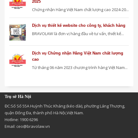
2025
Chứng nhận Hàng Việt Nam chất lượng cao 2024-20...
Dịch vụ thiết kế website cho công ty, khách hàng
BRAVOLAW là đơn vị hàng đầu về tư vấn, thiết kế...
Dịch vụ Chứng nhận Hàng Việt Nam chất lượng
cao
Từ tháng 06 năm 2023 chương trình hàng Việt Nam...
Trụ sở Hà Nội
ĐC:Số Số 55A Huỳnh Thúc Kháng (kéo dài), phường Láng Thượng,
quận Đống Đa, thành phố Hà Nội,Việt Nam.
Hotline: 1900 6296
Email:
ceo@bravolaw.vn