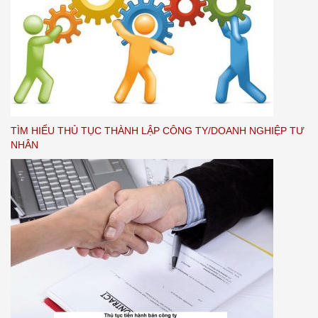
TÌM HIỂU THỦ TỤC THÀNH LẬP CÔNG TY/DOANH NGHIỆP TƯ
NHÂN