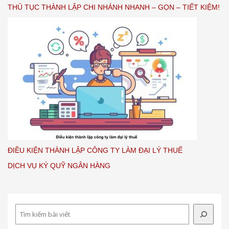
THỦ TỤC THÀNH LẬP CHI NHÁNH NHANH – GỌN – TIẾT KIỆM!
ĐIỀU KIỆN THÀNH LẬP CÔNG TY LÀM ĐẠI LÝ THUẾ
DỊCH VỤ KÝ QUỸ NGÂN HÀNG
Search