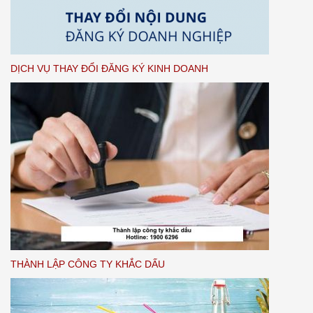
DỊCH VỤ THAY ĐỔI ĐĂNG KÝ KINH DOANH
THÀNH LẬP CÔNG TY KHẮC DẤU