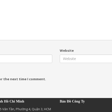
Website
or the next time I comment.
nh Hồ Chí Minh
Bản Đồ Công Ty
õ Văn Tần, Phường 4, Quận 3, HCM