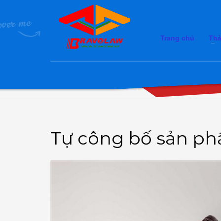
Trang chủ
Thà
Tự công bố sản ph