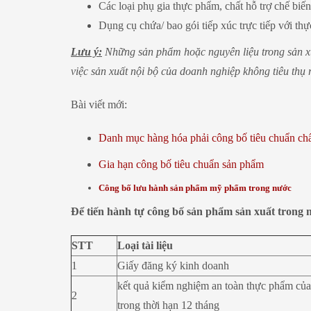
Các loại phụ gia thực phẩm, chất hỗ trợ chế biến
Dụng cụ chứa/ bao gói tiếp xúc trực tiếp với th
Lưu ý:
Những sản phẩm hoặc nguyên liệu trong sản xuâ
việc sản xuất nội bộ của doanh nghiệp không tiêu thụ r
Bài viết mới:
Danh mục hàng hóa phải công bố tiêu chuẩn ch
Gia hạn công bố tiêu chuẩn sản phẩm
Công bố lưu hành sản phẩm mỹ phẩm trong nước
Để tiến hành tự công bố sản phẩm sản xuất trong n
STT
Loại tài liệu
1
Giấy đăng ký kinh doanh
kết quả kiểm nghiệm an toàn thực phẩm củ
2
trong thời hạn 12 tháng