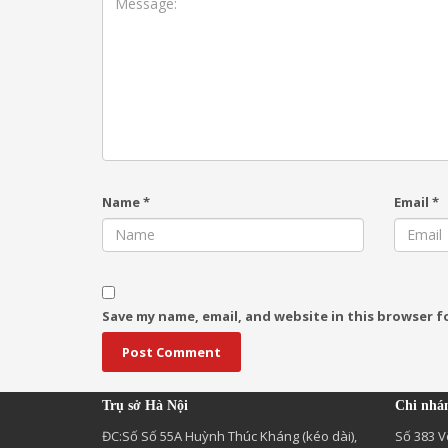
Name
*
Email
*
Save my name, email, and website in this browser f
Trụ sở Hà Nội
Chi nhá
ĐC:Số Số 55A Huỳnh Thúc Kháng (kéo dài),
Số 383 V