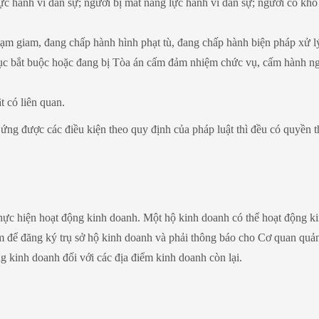
ực hành vi dân sự; người bị mất năng lực hành vi dân sự; người có kh
 tạm giam, đang chấp hành hình phạt tù, đang chấp hành biện pháp xử l
o dục bắt buộc hoặc đang bị Tòa án cấm đảm nhiệm chức vụ, cấm hành n
 có liên quan.
ứng được các điều kiện theo quy định của pháp luật thì đều có quyền t
thực hiện hoạt động kinh doanh. Một hộ kinh doanh có thể hoạt động k
m để đăng ký trụ sở hộ kinh doanh và phải thông báo cho Cơ quan quản
ng kinh doanh đối với các địa điểm kinh doanh còn lại.