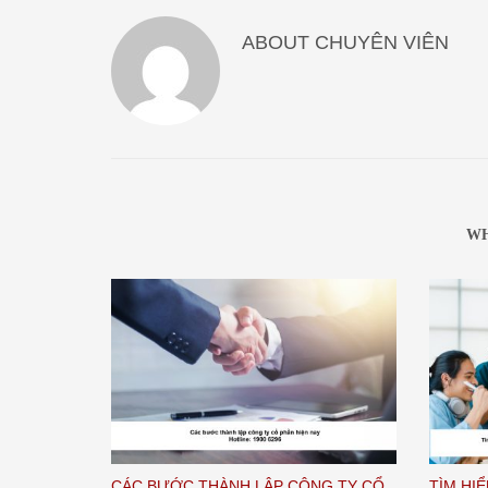
ABOUT
CHUYÊN VIÊN
WH
CÁC BƯỚC THÀNH LẬP CÔNG TY CỔ
TÌM HI