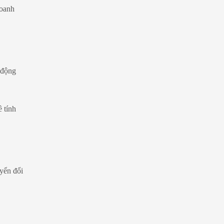
doanh
 động
 tính
uyển đổi