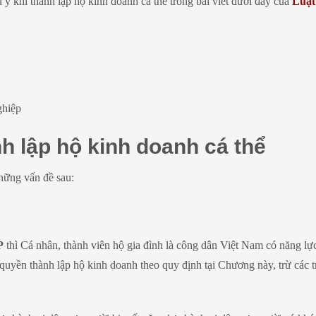
 ý khi thành lập hộ kinh doanh cá thể trong bài viết dưới đây của
Luật
ghiệp
nh lập hộ kinh doanh cá thể
những vấn đề sau:
P
thì Cá nhân, thành viên hộ gia đình là công dân Việt Nam có năng lự
 quyền thành lập hộ kinh doanh theo quy định tại Chương này, trừ các 