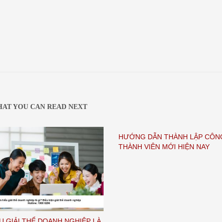
AT YOU CAN READ NEXT
HƯỚNG DẪN THÀNH LẬP CÔNG
THÀNH VIÊN MỚI HIỆN NAY
ỂU GIẢI THỂ DOANH NGHIỆP LÀ