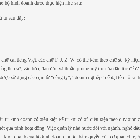
cho hộ kinh doanh được thực hiện như sau:
ứ tự sau đây:
 chữ cái tiếng Việt, các chữ F, J, Z, W, có thể kèm theo chữ số, ký hiệ
ng lịch sử, văn hóa, đạo đức và thuần phong mỹ tục của dân tộc để đặt
được sử dụng các cụm từ “công ty”, “doanh nghiệp” để đặt tên hộ kin
tư kinh doanh có điều kiện kể từ khi có đủ điều kiện theo quy định 
uốt quá trình hoạt động. Việc quản lý nhà nước đối với ngành, nghề đầu
kiện kinh doanh của hộ kinh doanh thuộc thẩm quyền của cơ quan chuy