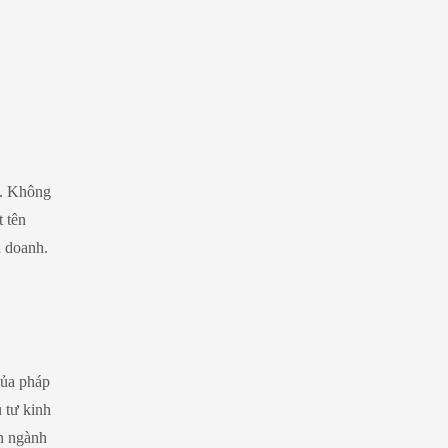
u. Không
 tên
h doanh.
của pháp
 tư kinh
ên ngành