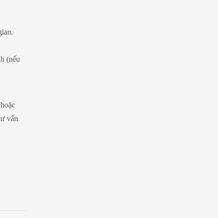
gian.
h (nếu
 hoặc
tư vấn