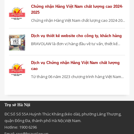
Chứng nhận Hàng Việt Nam chất lượng cao 2024-
2025
Chứng nhận Hàng Việt Nam chất lượng cao 2024-20...
Dịch vụ thiết kế website cho công ty, khách hàng
BRAVOLAW là đơn vị hàng đầu về tư vấn, thiết kế...
Dịch vụ Chứng nhận Hàng Việt Nam chất lượng
cao
Từ tháng 06 năm 2023 chương trình hàng Việt Nam...
Trụ sở Hà Nội
ĐC:Số Số 55A Huỳnh Thúc Kháng (kéo dài), phường Láng Thượng,
quận Đống Đa, thành phố Hà Nội,Việt Nam.
Hotline: 1900 6296
Email:
ceo@bravolaw.vn