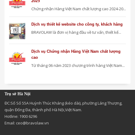
2025
Chứng nhận Hàng Việt Nam chất lượng cao 2024-20...
Dịch vụ thiết kế website cho công ty, khách hàng
BRAVOLAW là đơn vị hàng đầu về tư vấn, thiết kế...
Dịch vụ Chứng nhận Hàng Việt Nam chất lượng
cao
Từ tháng 06 năm 2023 chương trình hàng Việt Nam...
Trụ sở Hà Nội
ĐC:Số Số 55A Huỳnh Thúc Kháng (kéo dài), phường Láng Thượng,
quận Đống Đa, thành phố Hà Nội,Việt Nam.
Hotline: 1900 6296
Email:
ceo@bravolaw.vn