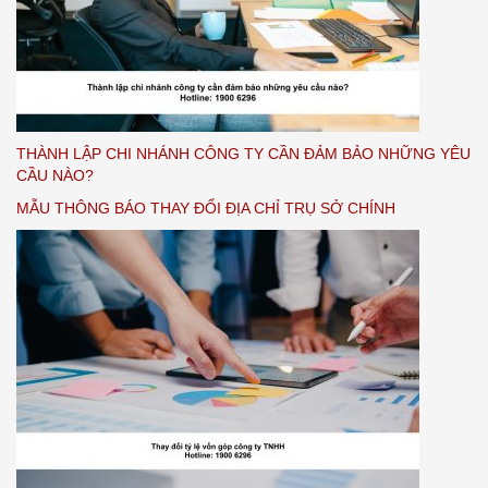
THÀNH LẬP CHI NHÁNH CÔNG TY CẦN ĐẢM BẢO NHỮNG YÊU
CẦU NÀO?
MẪU THÔNG BÁO THAY ĐỔI ĐỊA CHỈ TRỤ SỞ CHÍNH