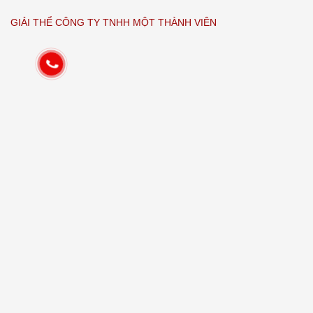
GIẢI THỂ CÔNG TY TNHH MỘT THÀNH VIÊN
VỐN ĐIỀU LỆ TỐI THIỂU ĐỂ THÀNH LẬP CÔNG TY TNHH
Leave a Reply