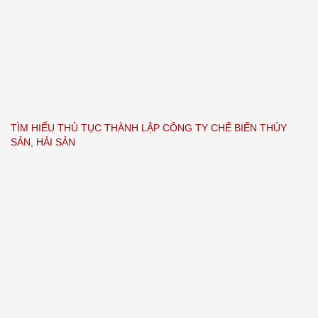
TÌM HIỂU THỦ TỤC THÀNH LẬP CÔNG TY CHẾ BIẾN THỦY
SẢN, HẢI SẢN