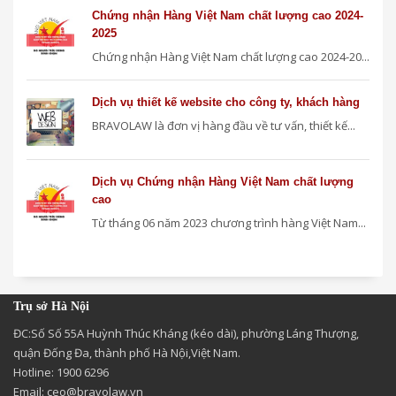
Chứng nhận Hàng Việt Nam chất lượng cao 2024-
2025
Chứng nhận Hàng Việt Nam chất lượng cao 2024-20...
Dịch vụ thiết kế website cho công ty, khách hàng
BRAVOLAW là đơn vị hàng đầu về tư vấn, thiết kế...
Dịch vụ Chứng nhận Hàng Việt Nam chất lượng
cao
Từ tháng 06 năm 2023 chương trình hàng Việt Nam...
Trụ sở Hà Nội
ĐC:Số Số 55A Huỳnh Thúc Kháng (kéo dài), phường Láng Thượng,
quận Đống Đa, thành phố Hà Nội,Việt Nam.
Hotline: 1900 6296
Email:
ceo@bravolaw.vn