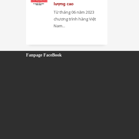
lượng cao
Từ tháng 06 năm 2023
chương trình hàng Việt
Nam...
Fanpage FaceBook