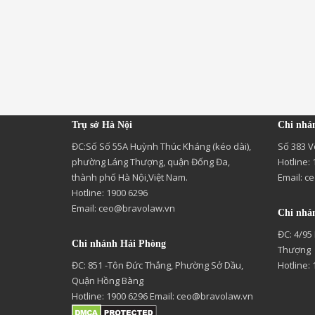
Trụ sở Hà Nội
Chi nhá
ĐC:Số Số 55A Huỳnh Thúc Kháng (kéo dài),
Số 383 V
phường Láng Thượng, quận Đống Đa,
Hotline:
thành phố Hà Nội,Việt Nam.
Email:
ce
Hotline: 1900 6296
Email:
ceo@bravolaw.vn
Chi nhá
ĐC: 4/95
Chi nhánh Hải Phòng
Thượng
ĐC: 851 -Tôn Đức Thắng, Phường Sở Dầu,
Hotline:
Quận Hồng Bàng
Hotline: 1900 6296 Email:
ceo@bravolaw.vn