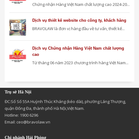
Chứng nhận Hàng Việt Nam chất lượng cao 2024-20...
Dịch vụ thiết kế website cho công ty, khách hàng
BRAVOLAW là đơn vị hàng đầu về tư vấn, thiết kế...
Dịch vụ Chứng nhận Hàng Việt Nam chất lượng
cao
Từ tháng 06 năm 2023 chương trình hàng Việt Nam...
Trụ sở Hà Nội
ĐC:Số Số 55A Huỳnh Thúc Kháng (kéo dài), phường Láng Thượng,
quận Đống Đa, thành phố Hà Nội,Việt Nam.
Hotline: 1900 6296
Email:
ceo@bravolaw.vn
Chi nhánh Hải Phòng