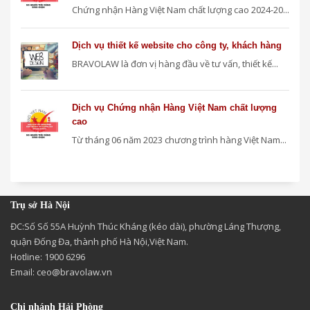
Chứng nhận Hàng Việt Nam chất lượng cao 2024-20...
Dịch vụ thiết kế website cho công ty, khách hàng
BRAVOLAW là đơn vị hàng đầu về tư vấn, thiết kế...
Dịch vụ Chứng nhận Hàng Việt Nam chất lượng
cao
Từ tháng 06 năm 2023 chương trình hàng Việt Nam...
Trụ sở Hà Nội
ĐC:Số Số 55A Huỳnh Thúc Kháng (kéo dài), phường Láng Thượng,
quận Đống Đa, thành phố Hà Nội,Việt Nam.
Hotline: 1900 6296
Email:
ceo@bravolaw.vn
Chi nhánh Hải Phòng