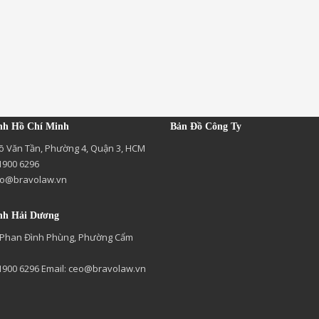
nh Hồ Chí Minh
Bản Đồ Công Ty
õ Văn Tần, Phường 4, Quận 3, HCM
 1900 6296
o@bravolaw.vn
nh Hải Dương
 Phan Đình Phùng, Phường Cẩm
 1900 6296 Email:
ceo@bravolaw.vn