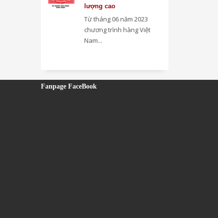
lượng cao
Từ tháng 06 năm 2023
chương trình hàng Việt
Nam...
Fanpage FaceBook