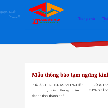
Trang chủ
Thà
Mẫu thông báo tạm ngừng kin
PHỤ LỤC III-12 TÊN DOANH NGHIỆP ——— CỘNG HÒA 
…………. …., ngày … tháng … năm……… THÔNG BÁO V/v 
doanh tỉnh, thành phố