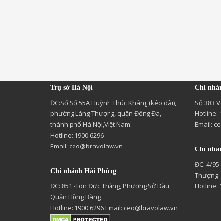
Trụ sở Hà Nội
Chi nhá
ĐC:Số Số 55A Huỳnh Thúc Kháng (kéo dài),
Số 383 V
phường Láng Thượng, quận Đống Đa,
Hotline:
thành phố Hà Nội,Việt Nam.
Email:
ce
Hotline: 1900 6296
Email:
ceo@bravolaw.vn
Chi nhá
ĐC: 4/95
Chi nhánh Hải Phòng
Thượng
ĐC: 851 -Tôn Đức Thắng, Phường Sở Dầu,
Hotline:
Quận Hồng Bàng
Hotline: 1900 6296 Email:
ceo@bravolaw.vn