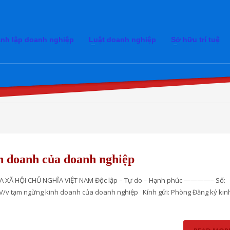
nh lập doanh nghiệp
Luật doanh nghiệp
Sở hữu trí tuệ
h doanh của doanh nghiệp
XÃ HỘI CHỦ NGHĨA VIỆT NAM Độc lập – Tự do – Hạnh phúc ————– Số:
tạm ngừng kinh doanh của doanh nghiệp Kính gửi: Phòng Đăng ký kin