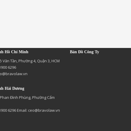
nh Hồ Chí Minh
Bản Đồ Công Ty
õ Văn Tần, Phường 4, Quận 3, HCM
 1900 6296
o@bravolaw.vn
nh Hải Dương
 Phan Đình Phùng, Phường Cẩm
 1900 6296 Email:
ceo@bravolaw.vn