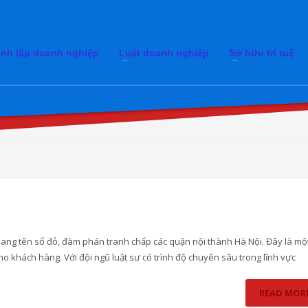
nh lập doanh nghiệp
Luật doanh nghiệp
Sở hữu trí tuệ
sang tên sổ đỏ, đàm phán tranh chấp các quận nội thành Hà Nội. Đây là mộ
o khách hàng. Với đội ngũ luật sư có trình độ chuyên sâu trong lĩnh vực
READ MOR