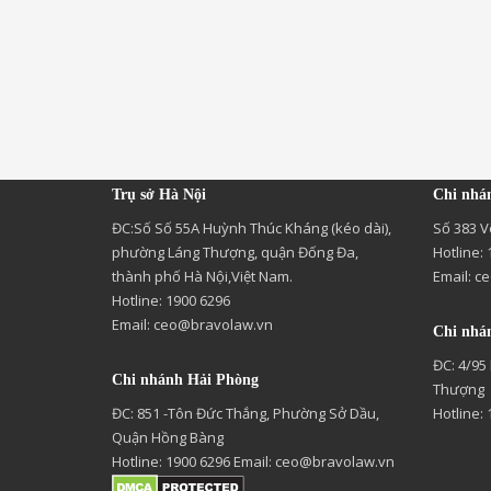
Trụ sở Hà Nội
Chi nhá
ĐC:Số Số 55A Huỳnh Thúc Kháng (kéo dài),
Số 383 V
phường Láng Thượng, quận Đống Đa,
Hotline:
thành phố Hà Nội,Việt Nam.
Email:
ce
Hotline: 1900 6296
Email:
ceo@bravolaw.vn
Chi nhá
ĐC: 4/95
Chi nhánh Hải Phòng
Thượng
ĐC: 851 -Tôn Đức Thắng, Phường Sở Dầu,
Hotline:
Quận Hồng Bàng
Hotline: 1900 6296 Email:
ceo@bravolaw.vn