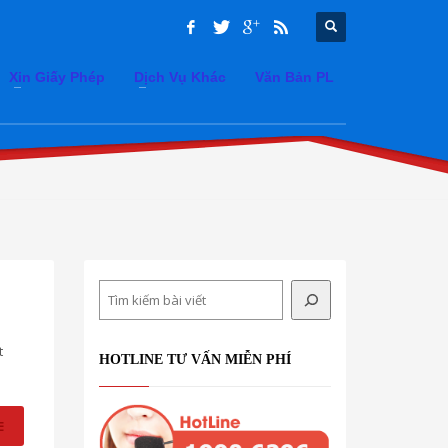
Xin Giấy Phép
Dịch Vụ Khác
Văn Bản PL
Search
t
HOTLINE TƯ VẤN MIỄN PHÍ
E