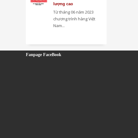
lượng cao
Từ tháng 06 năm 2023
chương trình hàng Việt
Nam...
Fanpage FaceBook