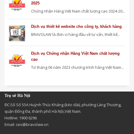
2025
Chứng nhận Hàng Việt Nam chất lượng cao 2024-20...
Dịch vụ thiết kế website cho công ty, khách hàng
BRAVOLAW là đơn vị hàng đầu về tư vấn, thiết kế...
Dịch vụ Chứng nhận Hàng Việt Nam chất lượng
cao
Từ tháng 06 năm 2023 chương trình hàng Việt Nam...
Trụ sở Hà Nội
ĐC:Số Số 55A Huỳnh Thúc Kháng (kéo dài), phường Láng Thượng,
quận Đống Đa, thành phố Hà Nội,Việt Nam.
Hotline: 1900 6296
Email:
ceo@bravolaw.vn