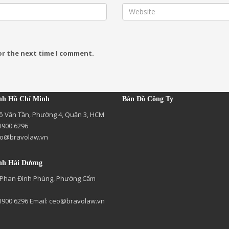
or the next time I comment.
nh Hồ Chí Minh
Bản Đồ Công Ty
õ Văn Tần, Phường 4, Quận 3, HCM
 1900 6296
o@bravolaw.vn
nh Hải Dương
 Phan Đình Phùng, Phường Cẩm
 1900 6296 Email:
ceo@bravolaw.vn