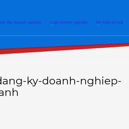
nh lập doanh nghiệp
Luật doanh nghiệp
Sở hữu trí tuệ
dang-ky-doanh-nghiep-
oanh