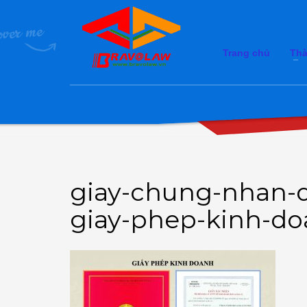
Trang chủ
Thà
giay-chung-nhan-
giay-phep-kinh-d