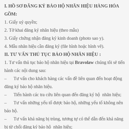
I. HỒ SƠ ĐĂNG KÝ BẢO HỘ NHÃN HIỆU HÀNG HÓA
GỒM:
1. Giấy uỷ quyền;
2. Tờ khai đăng ký nhãn hiệu (theo mẫu)
3. Giấy chứng nhận đăng ký kinh doanh (photo sao y).
4. Mẫu nhãn hiệu cần đăng ký (file hình hoặc hình vẽ).
II. TƯ VẤN THỦ TỤC BẢO HỘ NHÃN HIỆU :
1. Tư vấn thủ tục bảo hộ nhãn hiệu tại
Bravolaw
chúng tôi sẽ tiến
hành các nội dung sau:
– Tư vấn cho khách hàng các vấn đề liên quan đến hoạt động
đăng ký bảo hộ nhãn hiệu.
– Tiến hành các tra cứu liên quan đến đăng ký hộ nhãn hiệu;
– Tư vấn những yếu tố được bảo hộ, những yếu tố không nên
bảo hộ.
– Tư vấn khả năng bị trùng, tương tự có thể dẫn đến khả năng
bị từ chối đăng ký bảo hộ nhãn hiệu;