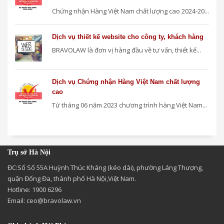
Chứng nhận Hàng Việt Nam chất lượng cao 2024-20...
Dịch vụ thiết kế website cho công ty, khách hàng
BRAVOLAW là đơn vị hàng đầu về tư vấn, thiết kế...
Dịch vụ Chứng nhận Hàng Việt Nam chất lượng
cao
Từ tháng 06 năm 2023 chương trình hàng Việt Nam...
Trụ sở Hà Nội
ĐC:Số Số 55A Huỳnh Thúc Kháng (kéo dài), phường Láng Thượng,
quận Đống Đa, thành phố Hà Nội,Việt Nam.
Hotline: 1900 6296
Email:
ceo@bravolaw.vn