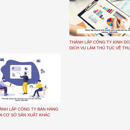
THÀNH LẬP CÔNG TY KINH D
DỊCH VỤ LÀM THỦ TỤC VỀ TH
HÀNH LẬP CÔNG TY BÁN HÀNG
A CƠ SỞ SẢN XUẤT KHÁC