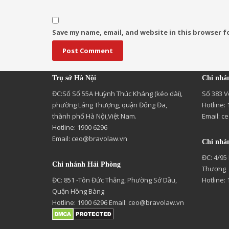
Save my name, email, and website in this browser f
Trụ sở Hà Nội
Chi nhá
ĐC:Số Số 55A Huỳnh Thúc Kháng (kéo dài),
Số 383 V
phường Láng Thượng, quận Đống Đa,
Hotline:
thành phố Hà Nội,Việt Nam.
Email:
ce
Hotline: 1900 6296
Email:
ceo@bravolaw.vn
Chi nhá
ĐC: 4/95
Chi nhánh Hải Phòng
Thượng
ĐC: 851 -Tôn Đức Thắng, Phường Sở Dầu,
Hotline:
Quận Hồng Bàng
Hotline: 1900 6296 Email:
ceo@bravolaw.vn