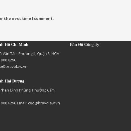
or the next time I comment.
nh Hồ Chí Minh
Bản Đồ Công Ty
õ Văn Tần, Phường 4, Quận 3, HCM
 1900 6296
o@bravolaw.vn
nh Hải Dương
 Phan Đình Phùng, Phường Cẩm
 1900 6296 Email:
ceo@bravolaw.vn