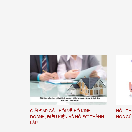
GIẢI ĐÁP CÂU HỎI VỀ HỘ KINH
HỎI: T
DOANH, ĐIỀU KIỆN VÀ HỒ SƠ THÀNH
HÓA CỦ
LẬP