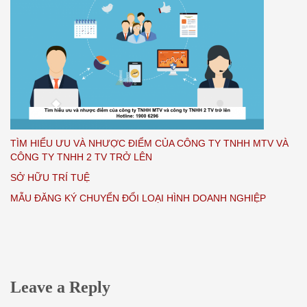
TÌM HIỂU ƯU VÀ NHƯỢC ĐIỂM CỦA CÔNG TY TNHH MTV VÀ
CÔNG TY TNHH 2 TV TRỞ LÊN
SỞ HỮU TRÍ TUỆ
MẪU ĐĂNG KÝ CHUYỂN ĐỔI LOẠI HÌNH DOANH NGHIỆP
Leave a Reply