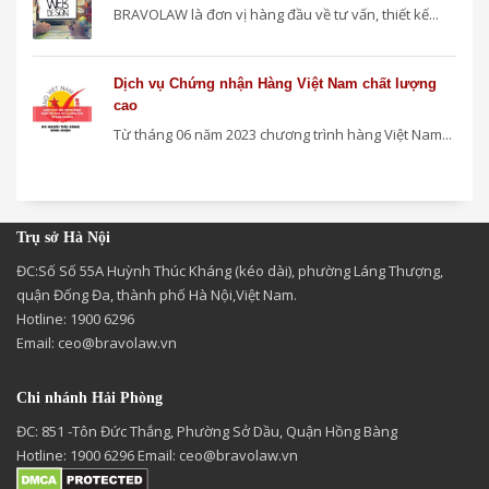
BRAVOLAW là đơn vị hàng đầu về tư vấn, thiết kế...
Dịch vụ Chứng nhận Hàng Việt Nam chất lượng
cao
Từ tháng 06 năm 2023 chương trình hàng Việt Nam...
Trụ sở Hà Nội
ĐC:Số Số 55A Huỳnh Thúc Kháng (kéo dài), phường Láng Thượng,
quận Đống Đa, thành phố Hà Nội,Việt Nam.
Hotline: 1900 6296
Email:
ceo@bravolaw.vn
Chi nhánh Hải Phòng
ĐC: 851 -Tôn Đức Thắng, Phường Sở Dầu, Quận Hồng Bàng
Hotline: 1900 6296 Email:
ceo@bravolaw.vn