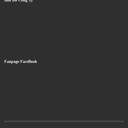
Bản Đồ Công Ty
Fanpage FaceBook