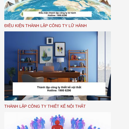
ĐIỀU KIỆN THÀNH LẬP CÔNG TY LỮ HÀNH
THÀNH LẬP CÔNG TY THIẾT KẾ NỘI THẤT