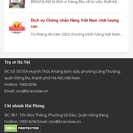
BRAVOLAW là đơn vị hàng đầu về tư vấn, thiết kế...
Dịch vụ Chứng nhận Hàng Việt Nam chất lượng
cao
Từ tháng 06 năm 2023 chương trình hàng Việt Nam...
Trụ sở Hà Nội
ĐC:Số Số 55A Huỳnh Thúc Kháng (kéo dài), phường Láng Thượng,
quận Đống Đa, thành phố Hà Nội,Việt Nam.
Hotline: 1900 6296
Email:
ceo@bravolaw.vn
Chi nhánh Hải Phòng
ĐC: 851 -Tôn Đức Thắng, Phường Sở Dầu, Quận Hồng Bàng
Hotline: 1900 6296 Email:
ceo@bravolaw.vn