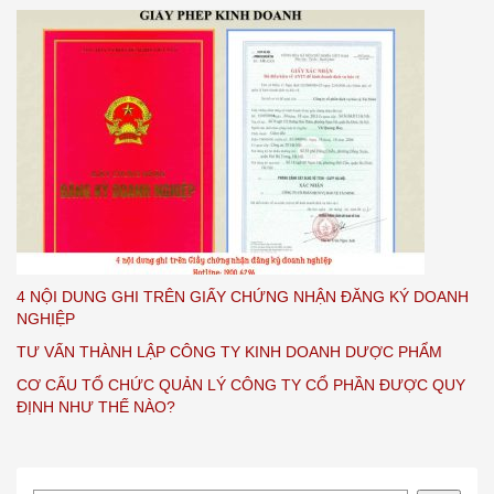
4 NỘI DUNG GHI TRÊN GIẤY CHỨNG NHẬN ĐĂNG KÝ DOANH
NGHIỆP
TƯ VẤN THÀNH LẬP CÔNG TY KINH DOANH DƯỢC PHẨM
CƠ CẤU TỔ CHỨC QUẢN LÝ CÔNG TY CỔ PHẦN ĐƯỢC QUY
ĐỊNH NHƯ THẾ NÀO?